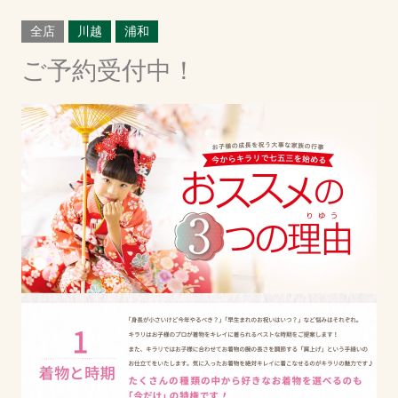
川越
浦和
全店
川越
浦和
成人式による営業時間の変更・臨時休業のお知らせ
ご予約受付中！
2024.11.09
全店
川越
浦和
大宮
COCOL
【重要】大宮店統合についてのお知らせ
2024.09.13
川越
浦和
大宮
【浦和店】メンテナンスによる臨時休業のお知らせ
2024.08.30
全店
川越
浦和
大宮
【キラリ全店】夏季休業のお知らせ
2024.08.15
全店
川越
浦和
大宮
COCOL