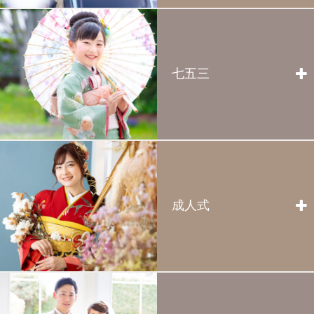
の最初のお写真。より特別な思い出として家族
全店
のアルバムに刻まれるでしょう。
新型コロナウイルス感染症の5類感染症への移行に伴う対
more >
応について
七五三
お宮参り
2023.03.02
川越
浦和
大宮
お宮参りの撮影は生まれて初めてのお祝いのお
定休日変更のお知らせ
写真です。健やかに育ちますように…と願いを
込めて、今しかない瞬間を残しましょう。お祝
い着のレンタルも承っております。
2022.11.18
more >
川越
浦和
大宮
営業時間変更のお知らせ【2023年 1/7(土)・8(日)・9(月
成人式
入学卒業
祝)】
新しい1歩をふみだす君へ。入園・入学・卒業
2022.11.09
のお祝いおめでとう！晴れやかな笑顔を写真に
川越
浦和
大宮
のこしませんか。
フォトガーデン・キラリ冬季休業のお知らせ
more >