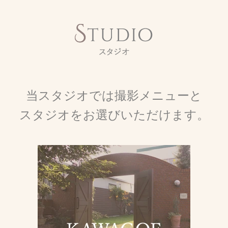
more >
自分史写真「わた
し」
当スタジオでは撮影メニューと
今を一番美しく写す体験を、大切な人の心に残
る一枚をお届けいたします。
スタジオをお選びいただけます。
more >