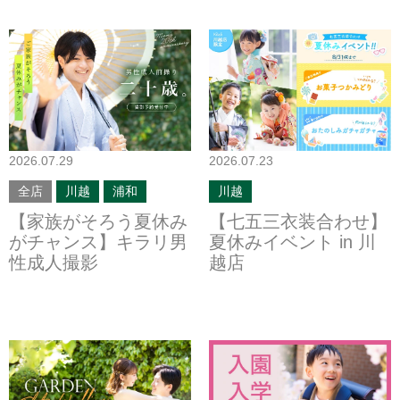
2026.07.29
2026.07.23
全店
川越
浦和
川越
【家族がそろう夏休み
【七五三衣装合わせ】
がチャンス】キラリ男
夏休みイベント in 川
性成人撮影
越店