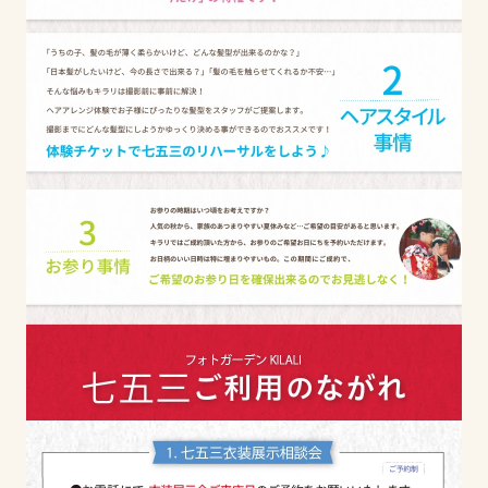
【2024.8.15】台風７号の接近に伴う臨時休業・営業時間
短縮のお知らせ
2024.07.13
川越
浦和
大宮
【大宮店】臨時休業のお知らせ
2024.07.06
川越
浦和
大宮
社内研修による臨時休業のお知らせ
2024.07.05
川越
浦和
大宮
【キラリ全店】「夏休み七五三試着会」開催決定！
2024.07.04
浦和
COCOL