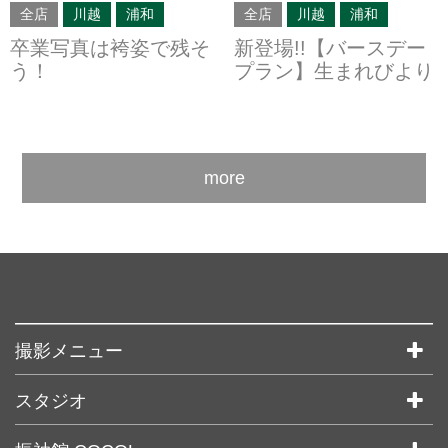
全店
川越
浦和
全店
川越
浦和
卒業写真は袴姿で残そ
新登場!!【バースデー
う！
プラン】生まれびより
more
撮影メニュー
マタニティ
スタジオ
お宮参り
キラリ川越
入学卒業