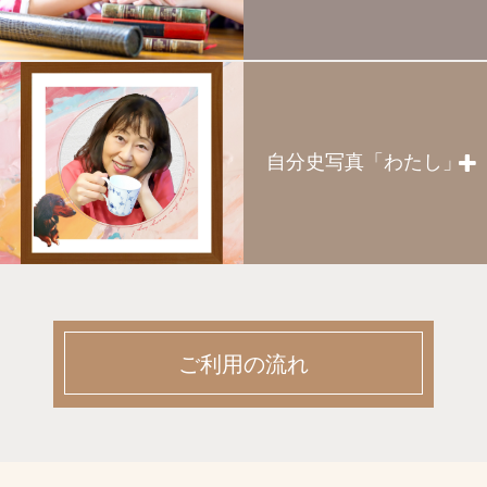
お二人の一番幸せな瞬間を、最高の記念日に。
伝統的な和の装いや、華やかなドレス…いつま
でも鮮やかで美しい思い出として輝き続けます
ように。
more >
自分史写真「わたし」
記念・バースデー
お誕生日や還暦のお祝い、お友達同士でのお撮
影など、様々なお祝いごとや節目に。ペットと
ご一緒のお撮影もお受けしております。
more >
ご利用の流れ
卒業袴
卒業は袴を着て、節目のお祝いに。卒業を迎え
て少しずつ大人に近づいていく姿を写真に残そ
う。