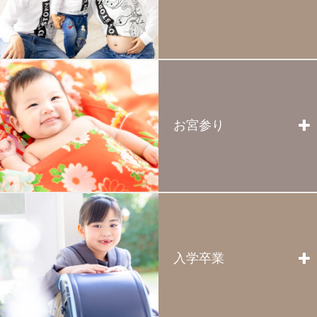
浦和
【浦和店限定】ベビーマッサージ
2023.09.03
全店
川越
キラリ川越店 振袖展示会場変更の知らせ
お宮参り
2023.08.11
全店
さいたまキッズファッションショー「キラリキッズステー
ジ2023」開催決定！
2023.07.20
川越
浦和
入学卒業
マタニティ
【川越店・浦和店】夏のイベント開催のお知らせ
新たな家族が増える喜びを、写真という思い出
2023.05.29
として残しましょう。生まれてくる赤ちゃんと