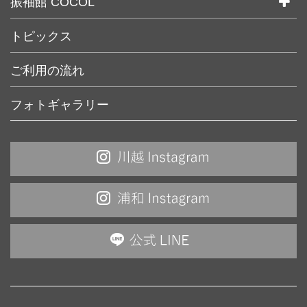
振袖館 COCOL
キラリ浦和
七五三
COCOL 東京池袋本店
トピックス
成人式
COCOL 大宮駅前ラクーン店
ウェディング
COCOL 浦和店
ご利用の流れ
記念・バースデー
COCOL 南越谷駅前ラクーン店
卒業袴
フォトギャラリー
COCOL 川口駅前店
自分史写真「わたし」
COCOL ウェスタ川越店