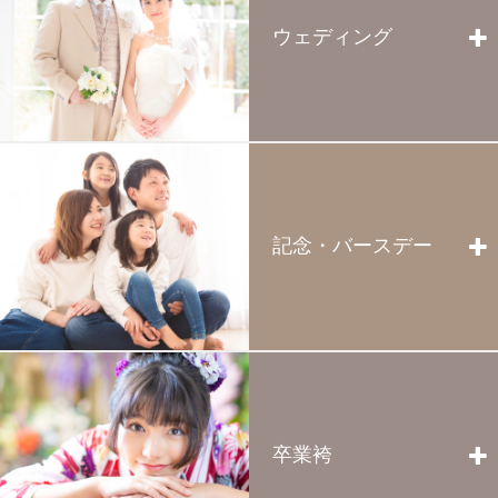
2021.06.17
ウェディング
全店
七五三
弊社会長霜田一良がWPCの日本代表に選出されました
また一歩大人になったお姿に、驚かれる方も多
いでしょう。ポーズをとる真剣なお顔や、思わ
2020.06.01
ず崩れて笑ったお顔、どれも大切な成長の証で
全店
す。お参り時のお支度も、キラリにお任せ下さ
い。
「緊急事態宣言」解除による営業再開のお知らせ
more >
記念・バースデー
成人式
子供から大人への仲間入りをする、大切なお祝
い。新たに踏み出す一歩をキラリがお手伝いい
たします。振袖レンタル・販売は、キラリの振
袖専門店COCOLまでお気軽にお問い合わせく
ださいませ。
more >
卒業袴
ウェディング