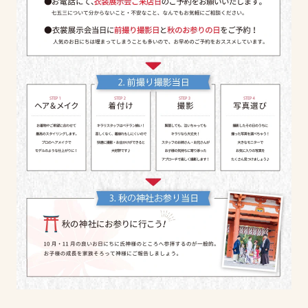
キラリ新作振袖展示会のお知らせ
2024.06.01
全店
川越
浦和
大宮
臨時休業のお知らせ
2024.03.30
全店
川越
浦和
大宮
COCOL
悪質な割引クーポンサイトにご注意ください
2024.03.28
全店
川越
浦和
大宮
協賛企業SAL様「スポーツ学童Loop」 新オープンのお知
らせ
2024.02.17
全店
川越
浦和
大宮