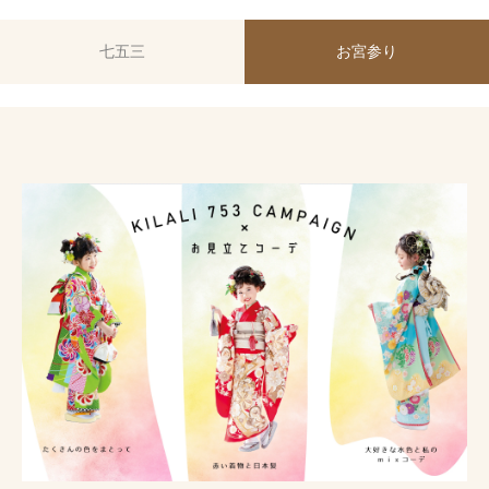
浦和
七五三
お宮参り
【浦和店】卒業式お仕度による営業時間変更のお知らせ
2025.03.04
全店
川越
浦和
『DAHASuマルシェ』 キラリが撮影ブースを出展いたし
ます!!
2025.02.07
川越
浦和
【キラリ全店】臨時休業のお知らせ
2025.02.05
浦和
COCOL
キラリ振袖大展示会のお知らせ
2025.01.10