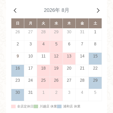
川越
浦和
【キラリ全店】成人式による営業時間の変更・休業のお知
2026年 8月
らせ
日
月
火
水
木
金
土
2025.12.15
26
27
28
29
30
31
1
全店
川越
浦和
年末年始営業日のお知らせ
2
3
4
5
6
7
8
2025.09.23
9
10
11
12
13
14
15
浦和
COCOL
【浦和店】営業時間変更のお知らせ
16
17
18
19
20
21
22
2025.09.02
23
24
25
26
27
28
29
浦和
30
31
1
2
3
4
5
【浦和店】臨時休業のお知らせ
全店定休日
川越店 休業
浦和店 休業
2025.09.02
全店
川越
浦和