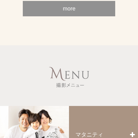
定休日変更のお知らせ
more
2023.11.13
川越
浦和
大宮
定休日変更のお知らせ
2023.10.25
川越
浦和
大宮
【年賀状用データプラン】11月1日から撮影開始！ご予約
受付中！
2023.09.17
川越
浦和
大宮
武蔵浦和駅近く開催！！『Happyマルシェ』にキラリも参
加します！
マタニティ
2023.09.04