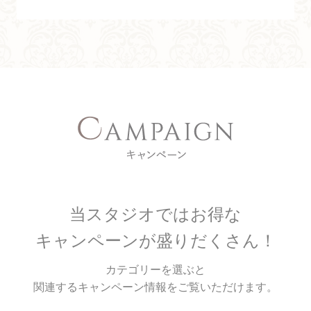
キラリキッズステージ協賛会社からの楽しいお知らせ
2025.07.14
浦和
【浦和店】臨時休業のお知らせ
2025.06.06
全店
川越
浦和
大教スイミング大宮東様の『プールフェス in マルシェ』
に撮影ブース出展決定!!
当スタジオではお得な
2025.04.02
全店
キャンペーンが盛りだくさん！
川越
浦和
キラリ主催イベント『ママとベビーのフォトフェスタ』開
カテゴリーを選ぶと
催決定!!
関連するキャンペーン情報をご覧いただけます。
2025.03.13