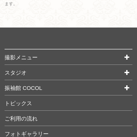
ます。
撮影メニュー
マタニティ
スタジオ
お宮参り
キラリ川越
入学卒業
振袖館 COCOL
キラリ浦和
七五三
COCOL 東京池袋本店
トピックス
成人式
COCOL 大宮駅前ラクーン店
ウェディング
COCOL 浦和店
ご利用の流れ
記念・バースデー
COCOL 南越谷駅前ラクーン店
卒業袴
フォトギャラリー
COCOL 川口駅前店