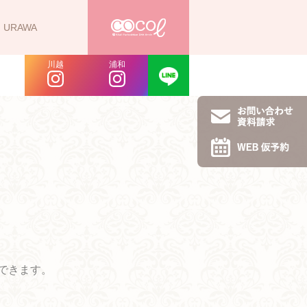
URAWA
川越
浦和
できます。