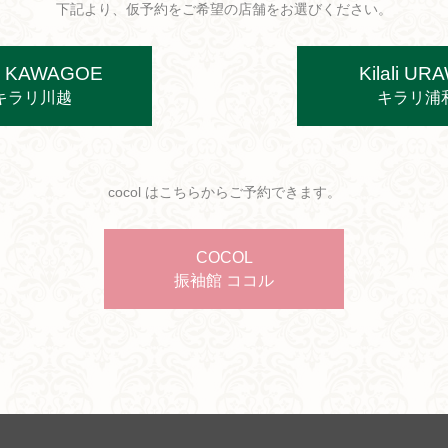
下記より、仮予約をご希望の店舗をお選びください。
ali KAWAGOE
Kilali UR
キラリ川越
キラリ浦
cocol はこちらからご予約できます。
COCOL
振袖館 ココル