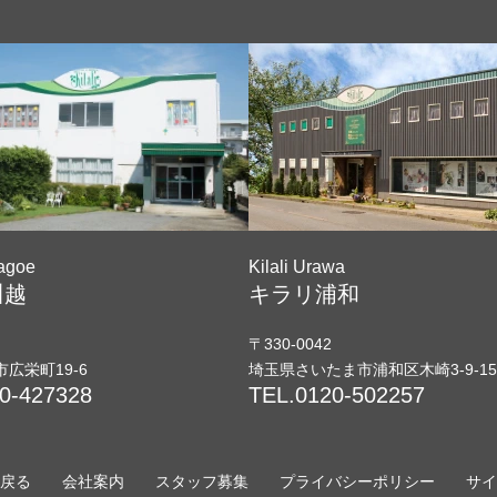
wagoe
Kilali Urawa
川越
キラリ浦和
〒330-0042
市
広栄町19-6
埼玉県さいたま市浦和区
木崎3-9-15
0-427328
TEL.
0120-502257
へ戻る
会社案内
スタッフ募集
プライバシーポリシー
サイ